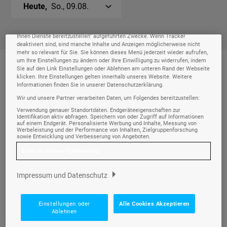
Wir und unsere
-Partner speichern und greifen auf personenbezogene
218
Heute,
So., 09.08.
Daten wie Browserdaten oder eindeutige Kennungen auf Ihrem Gerät zu.
Durch Auswahl von Alle Cookies Akzeptieren aktivieren Sie Tracking-
Technologien für die unter „Wir und unsere Partner verarbeiten Daten, um
Ihnen Dienste bereitzustellen“ aufgeführten Zwecke. Wenn Tracker
deaktiviert sind, sind manche Inhalte und Anzeigen möglicherweise nicht
mehr so relevant für Sie. Sie können dieses Menü jederzeit wieder aufrufen,
um Ihre Einstellungen zu ändern oder Ihre Einwilligung zu widerrufen, indem
Sie auf den Link Einstellungen oder Ablehnen am unteren Rand der Webseite
Morgen
06:00-12:00
klicken. Ihre Einstellungen gelten innerhalb unseres Website. Weitere
Informationen finden Sie in unserer Datenschutzerklärung.
Wir und unsere Partner verarbeiten Daten, um Folgendes bereitzustellen:
Verwendung genauer Standortdaten. Endgeräteeigenschaften zur
Willkommen bei sonnenklar.TV
Identifikation aktiv abfragen. Speichern von oder Zugriff auf Informationen
09:00
auf einem Endgerät. Personalisierte Werbung und Inhalte, Messung von
Werbeleistung und der Performance von Inhalten, Zielgruppenforschung
NATUR + REISEN •
09.08.2026
• 09:00 - 10:00 UHR
sowie Entwicklung und Verbesserung von Angeboten.
Liste der Partner (Lieferanten)
Die AdT Show - Das Angebot des
10:00
Impressum und Datenschutz
Tages
NATUR + REISEN •
09.08.2026
• 10:00 - 10:15 UHR
Einstellungen oder
Alle Cookies Akzeptieren
Ablehnen
Frühshoppen