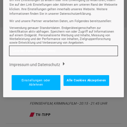
um Ihre Einstellungen zu ändern oder Ihre Einwilligung zu widerrufen, indem
Heute,
Do., 06.08.
Sie auf den Link Einstellungen oder Ablehnen am unteren Rand der Webseite
klicken. Ihre Einstellungen gelten innerhalb unseres Website. Weitere
Informationen finden Sie in unserer Datenschutzerklärung.
Wir und unsere Partner verarbeiten Daten, um Folgendes bereitzustellen:
Verwendung genauer Standortdaten. Endgeräteeigenschaften zur
Identifikation aktiv abfragen. Speichern von oder Zugriff auf Informationen
auf einem Endgerät. Personalisierte Werbung und Inhalte, Messung von
Werbeleistung und der Performance von Inhalten, Zielgruppenforschung
sowie Entwicklung und Verbesserung von Angeboten.
TV-TIPPS
Liste der Partner (Lieferanten)
Impressum und Datenschutz
Fernsehfilm
Einstellungen oder
Alle Cookies Akzeptieren
Ablehnen
Hattinger und der Nebel - Ein
Chiemseekrimi
FERNSEHFILM, KRIMINALFILM • 20:15 - 21:45 UHR
TV-TIPP