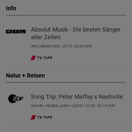
SRF Selection - Musik
05:45
Info
MUSIK •
08.08.2026
• 05:45 - 05:55 UHR
Absolut Musik - Die besten Sänger
Impact
05:55
aller Zeiten
INFO •
08.08.2026
• 05:55 - 06:30 UHR
INFO, MENSCHEN • 20:15 - 00:00 UHR
TV-TIPP
Natur + Reisen
Song Trip: Peter Maffay x Nashville
NATUR + REISEN, LAND + LEUTE • 23:30 - 00:15 UHR
TV-TIPP