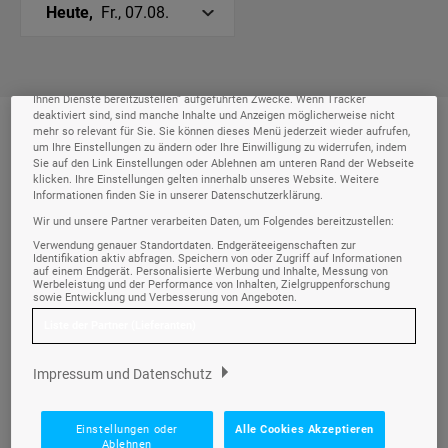
Heute,
Fr., 07.08.
Ihre Privatsphäre ist uns wichtig
Wir und unsere
-Partner speichern und greifen auf personenbezogene
218
Daten wie Browserdaten oder eindeutige Kennungen auf Ihrem Gerät zu.
Durch Auswahl von Alle Cookies Akzeptieren aktivieren Sie Tracking-
Technologien für die unter „Wir und unsere Partner verarbeiten Daten, um
Ihnen Dienste bereitzustellen“ aufgeführten Zwecke. Wenn Tracker
deaktiviert sind, sind manche Inhalte und Anzeigen möglicherweise nicht
mehr so relevant für Sie. Sie können dieses Menü jederzeit wieder aufrufen,
Morgen
06:00-12:00
um Ihre Einstellungen zu ändern oder Ihre Einwilligung zu widerrufen, indem
Sie auf den Link Einstellungen oder Ablehnen am unteren Rand der Webseite
klicken. Ihre Einstellungen gelten innerhalb unseres Website. Weitere
Informationen finden Sie in unserer Datenschutzerklärung.
Wir und unsere Partner verarbeiten Daten, um Folgendes bereitzustellen:
Tagesschau vor 20 Jahren
08:50
Verwendung genauer Standortdaten. Endgeräteeigenschaften zur
Identifikation aktiv abfragen. Speichern von oder Zugriff auf Informationen
INFO •
07.08.2026
• 08:50 - 09:10 UHR
auf einem Endgerät. Personalisierte Werbung und Inhalte, Messung von
Werbeleistung und der Performance von Inhalten, Zielgruppenforschung
sowie Entwicklung und Verbesserung von Angeboten.
Auf und davon - SRF DOK
09:10
Liste der Partner (Lieferanten)
INFO •
07.08.2026
• 09:10 - 09:55 UHR
Impressum und Datenschutz
Auf und davon - SRF DOK
09:55
Einstellungen oder
Alle Cookies Akzeptieren
Ablehnen