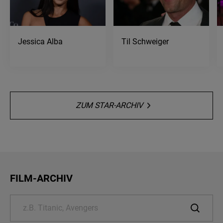
NACHRICHTEN •
06.08.2026
• 23:35 - 23:45 UHR
Sternstunde Philosophie
23:45
Jessica Alba
Til Schweiger
GESPRÄCH •
06.08.2026
• 23:45 - 00:50 UHR
ZUM STAR-ARCHIV
FILM-ARCHIV