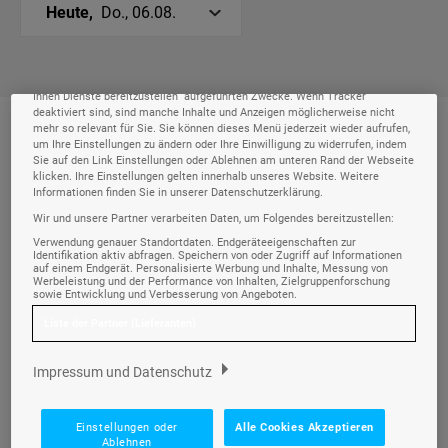
Ihre Privatsphäre ist uns wichtig
Heute,
Do., 06.08.
Wir und unsere
-Partner speichern und greifen auf personenbezogene
218
Daten wie Browserdaten oder eindeutige Kennungen auf Ihrem Gerät zu.
Durch Auswahl von Alle Cookies Akzeptieren aktivieren Sie Tracking-
Technologien für die unter „Wir und unsere Partner verarbeiten Daten, um
Ihnen Dienste bereitzustellen“ aufgeführten Zwecke. Wenn Tracker
deaktiviert sind, sind manche Inhalte und Anzeigen möglicherweise nicht
mehr so relevant für Sie. Sie können dieses Menü jederzeit wieder aufrufen,
Morgen
06:00-12:00
um Ihre Einstellungen zu ändern oder Ihre Einwilligung zu widerrufen, indem
Sie auf den Link Einstellungen oder Ablehnen am unteren Rand der Webseite
klicken. Ihre Einstellungen gelten innerhalb unseres Website. Weitere
Informationen finden Sie in unserer Datenschutzerklärung.
Wir und unsere Partner verarbeiten Daten, um Folgendes bereitzustellen:
News-Schlagzeilen
06:25
Verwendung genauer Standortdaten. Endgeräteeigenschaften zur
Identifikation aktiv abfragen. Speichern von oder Zugriff auf Informationen
NACHRICHTEN •
06.08.2026
• 06:25 - 07:30 UHR
auf einem Endgerät. Personalisierte Werbung und Inhalte, Messung von
Werbeleistung und der Performance von Inhalten, Zielgruppenforschung
sowie Entwicklung und Verbesserung von Angeboten.
Wetterkanal
Liste der Partner (Lieferanten)
07:30
NACHRICHTEN •
06.08.2026
• 07:30 - 08:45 UHR
Impressum und Datenschutz
Zu Tisch
08:45
Einstellungen oder
Alle Cookies Akzeptieren
Ablehnen