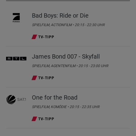
SERIE •
09.08.2026
• 17:50 - 18:45 UHR
Bad Boys: Ride or Die
Ein Mann namens Ove
03:55
SPIELFILM, ACTIONFILM • 20:15 - 22:30 UHR
SPIELFILM •
10.08.2026
• 03:55 - 05:45 UHR
TV-TIPP
Der Hunderteinjährige, der die
05:45
Rechnung nicht bezahlte und
James Bond 007 - Skyfall
verschwand
SPIELFILM, AGENTENFILM • 20:15 - 23:00 UHR
SPIELFILM •
10.08.2026
• 05:45 - 07:30 UHR
TV-TIPP
One for the Road
SPIELFILM, KOMÖDIE • 20:15 - 22:35 UHR
TV-TIPP