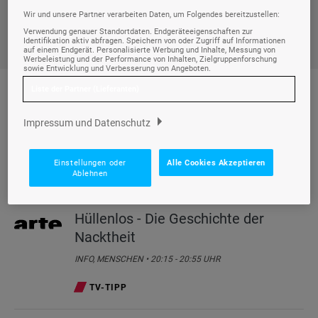
Fr., 07.08.
Wir und unsere Partner verarbeiten Daten, um Folgendes bereitzustellen:
Verwendung genauer Standortdaten. Endgeräteeigenschaften zur
Identifikation aktiv abfragen. Speichern von oder Zugriff auf Informationen
auf einem Endgerät. Personalisierte Werbung und Inhalte, Messung von
Werbeleistung und der Performance von Inhalten, Zielgruppenforschung
sowie Entwicklung und Verbesserung von Angeboten.
Liste der Partner (Lieferanten)
TV-TIPPS
Impressum und Datenschutz
Einstellungen oder
Alle Cookies Akzeptieren
Info
Ablehnen
Hüllenlos - Die Geschichte der
Nacktheit
INFO, MENSCHEN • 20:15 - 20:55 UHR
TV-TIPP