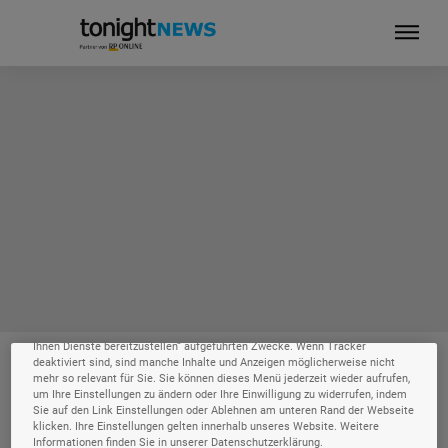
Ihre Privatsphäre ist uns wichtig
Wir und unsere
-Partner speichern und greifen auf personenbezogene
218
Daten wie Browserdaten oder eindeutige Kennungen auf Ihrem Gerät zu.
Durch Auswahl von Alle Cookies Akzeptieren aktivieren Sie Tracking-
Technologien für die unter „Wir und unsere Partner verarbeiten Daten, um
Ihnen Dienste bereitzustellen“ aufgeführten Zwecke. Wenn Tracker
deaktiviert sind, sind manche Inhalte und Anzeigen möglicherweise nicht
mehr so relevant für Sie. Sie können dieses Menü jederzeit wieder aufrufen,
TV PROGRAMM
um Ihre Einstellungen zu ändern oder Ihre Einwilligung zu widerrufen, indem
Sie auf den Link Einstellungen oder Ablehnen am unteren Rand der Webseite
klicken. Ihre Einstellungen gelten innerhalb unseres Website. Weitere
Informationen finden Sie in unserer Datenschutzerklärung.