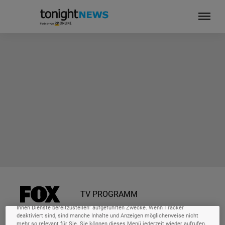
Ihre Privatsphäre ist uns wichtig
Wir und unsere
-Partner speichern und greifen auf personenbezogene
218
Daten wie Browserdaten oder eindeutige Kennungen auf Ihrem Gerät zu.
Durch Auswahl von Alle Cookies Akzeptieren aktivieren Sie Tracking-
TV PROGRAMM
Technologien für die unter „Wir und unsere Partner verarbeiten Daten, um
Ihnen Dienste bereitzustellen“ aufgeführten Zwecke. Wenn Tracker
deaktiviert sind, sind manche Inhalte und Anzeigen möglicherweise nicht
mehr so relevant für Sie. Sie können dieses Menü jederzeit wieder aufrufen,