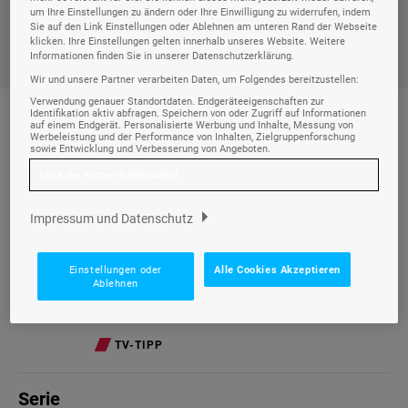
Heute,
So., 09.08.
um Ihre Einstellungen zu ändern oder Ihre Einwilligung zu widerrufen, indem
Sie auf den Link Einstellungen oder Ablehnen am unteren Rand der Webseite
klicken. Ihre Einstellungen gelten innerhalb unseres Website. Weitere
Informationen finden Sie in unserer Datenschutzerklärung.
Wir und unsere Partner verarbeiten Daten, um Folgendes bereitzustellen:
Verwendung genauer Standortdaten. Endgeräteeigenschaften zur
Identifikation aktiv abfragen. Speichern von oder Zugriff auf Informationen
auf einem Endgerät. Personalisierte Werbung und Inhalte, Messung von
Werbeleistung und der Performance von Inhalten, Zielgruppenforschung
sowie Entwicklung und Verbesserung von Angeboten.
TV-TIPPS
Liste der Partner (Lieferanten)
Info
Impressum und Datenschutz
Einstellungen oder
Alle Cookies Akzeptieren
Azuchi
Ablehnen
INFO, GESELLSCHAFT + SOZIALES • 19:30 - 20:15 UHR
TV-TIPP
Serie