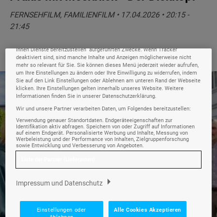
Ihre Privatsphäre ist uns wichtig
FERNSEHFILM, FAMILIENFILM • 17.04.2026 • 20:15 -
Wir und unsere
-Partner speichern und greifen auf personenbezogene
218
21:45
Daten wie Browserdaten oder eindeutige Kennungen auf Ihrem Gerät zu.
Durch Auswahl von Alle Cookies Akzeptieren aktivieren Sie Tracking-
Technologien für die unter „Wir und unsere Partner verarbeiten Daten, um
Ihnen Dienste bereitzustellen“ aufgeführten Zwecke. Wenn Tracker
deaktiviert sind, sind manche Inhalte und Anzeigen möglicherweise nicht
mehr so relevant für Sie. Sie können dieses Menü jederzeit wieder aufrufen,
um Ihre Einstellungen zu ändern oder Ihre Einwilligung zu widerrufen, indem
Sie auf den Link Einstellungen oder Ablehnen am unteren Rand der Webseite
Fotoquelle: © ARD Degeto Film/Arnim Thomaß
klicken. Ihre Einstellungen gelten innerhalb unseres Website. Weitere
Informationen finden Sie in unserer Datenschutzerklärung.
Wir und unsere Partner verarbeiten Daten, um Folgendes bereitzustellen:
Verwendung genauer Standortdaten. Endgeräteeigenschaften zur
Identifikation aktiv abfragen. Speichern von oder Zugriff auf Informationen
auf einem Endgerät. Personalisierte Werbung und Inhalte, Messung von
Werbeleistung und der Performance von Inhalten, Zielgruppenforschung
sowie Entwicklung und Verbesserung von Angeboten.
Liste der Partner (Lieferanten)
Impressum und Datenschutz
Einstellungen oder
Alle Cookies Akzeptieren
Ablehnen