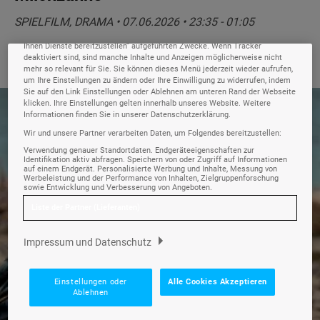
Daten wie Browserdaten oder eindeutige Kennungen auf Ihrem Gerät zu.
SPIELFILM, DRAMA • 07.06.2026 • 23:35 - 01:05
Durch Auswahl von Alle Cookies Akzeptieren aktivieren Sie Tracking-
Technologien für die unter „Wir und unsere Partner verarbeiten Daten, um
Ihnen Dienste bereitzustellen“ aufgeführten Zwecke. Wenn Tracker
deaktiviert sind, sind manche Inhalte und Anzeigen möglicherweise nicht
mehr so relevant für Sie. Sie können dieses Menü jederzeit wieder aufrufen,
um Ihre Einstellungen zu ändern oder Ihre Einwilligung zu widerrufen, indem
Sie auf den Link Einstellungen oder Ablehnen am unteren Rand der Webseite
klicken. Ihre Einstellungen gelten innerhalb unseres Website. Weitere
Fotoquelle: © SWR/Merav Maroody
Informationen finden Sie in unserer Datenschutzerklärung.
Wir und unsere Partner verarbeiten Daten, um Folgendes bereitzustellen:
Verwendung genauer Standortdaten. Endgeräteeigenschaften zur
Identifikation aktiv abfragen. Speichern von oder Zugriff auf Informationen
auf einem Endgerät. Personalisierte Werbung und Inhalte, Messung von
Werbeleistung und der Performance von Inhalten, Zielgruppenforschung
sowie Entwicklung und Verbesserung von Angeboten.
Liste der Partner (Lieferanten)
Impressum und Datenschutz
Einstellungen oder
Alle Cookies Akzeptieren
Ablehnen