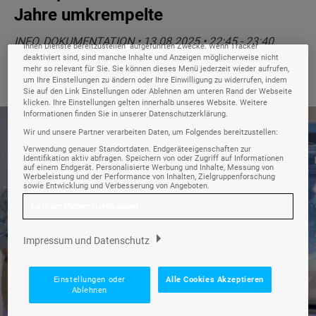
Wir und unsere
-Partner speichern und greifen auf personenbezogene
218
Jahre umkrempelte
Daten wie Browserdaten oder eindeutige Kennungen auf Ihrem Gerät zu.
Durch Auswahl von Alle Cookies Akzeptieren aktivieren Sie Tracking-
Technologien für die unter „Wir und unsere Partner verarbeiten Daten, um
INFO, DOKUMENTATION • 13.08.2025 • 22:45 - 23:40
Ihnen Dienste bereitzustellen“ aufgeführten Zwecke. Wenn Tracker
deaktiviert sind, sind manche Inhalte und Anzeigen möglicherweise nicht
mehr so relevant für Sie. Sie können dieses Menü jederzeit wieder aufrufen,
um Ihre Einstellungen zu ändern oder Ihre Einwilligung zu widerrufen, indem
Sie auf den Link Einstellungen oder Ablehnen am unteren Rand der Webseite
klicken. Ihre Einstellungen gelten innerhalb unseres Website. Weitere
Informationen finden Sie in unserer Datenschutzerklärung.
Fotoquelle: © Klangmalerei
Wir und unsere Partner verarbeiten Daten, um Folgendes bereitzustellen:
Verwendung genauer Standortdaten. Endgeräteeigenschaften zur
Identifikation aktiv abfragen. Speichern von oder Zugriff auf Informationen
auf einem Endgerät. Personalisierte Werbung und Inhalte, Messung von
Werbeleistung und der Performance von Inhalten, Zielgruppenforschung
sowie Entwicklung und Verbesserung von Angeboten.
Liste der Partner (Lieferanten)
Impressum und Datenschutz
Einstellungen oder
Alle Cookies Akzeptieren
Ablehnen