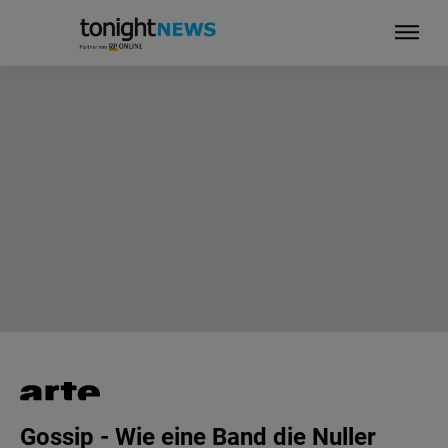
Ihre Privatsphäre ist uns wichtig
Gossip - Wie eine Band die Nuller